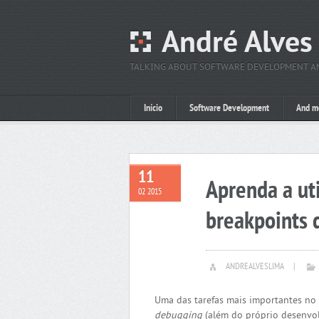
André Alves
TALKING ABOUT SOFTWARE DEVELOPMENT 
Início
Software Development
And m
11
Aprenda a uti
02 2015
breakpoints 
ANDREALVESLIMA
|
Uma das tarefas mais importantes no
debugging
(além do próprio desenvolv