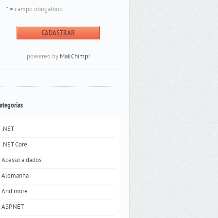
* = campo obrigatório
powered by
MailChimp
!
ategorias
.NET
.NET Core
Acesso a dados
Alemanha
And more…
ASP.NET