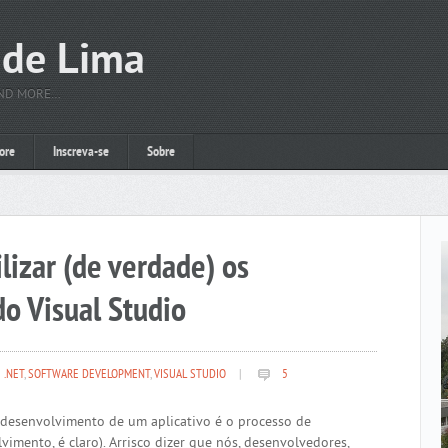
 de Lima
AND MORE…
ore
Inscreva-se
Sobre
lizar (de verdade) os
do Visual Studio
.NET
,
SOFTWARE DEVELOPMENT
,
VISUAL STUDIO
|
5
 desenvolvimento de um aplicativo é o processo de
imento, é claro). Arrisco dizer que nós, desenvolvedores,