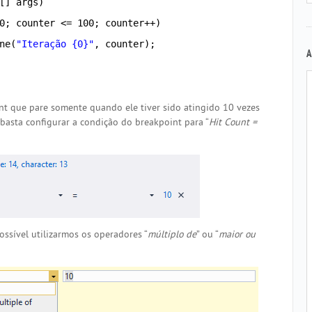
[] args)
0; counter <= 100; counter++)
ne(
"Iteração {0}"
, counter);
A
nt que pare somente quando ele tiver sido atingido 10 vezes
, basta configurar a condição do breakpoint para “
Hit Count =
ossível utilizarmos os operadores “
múltiplo de
” ou “
maior ou