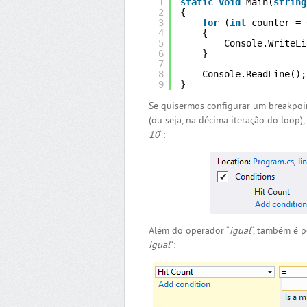
1
static
void
Main(
string
2
{
3
for
(
int
counter = 
4
{
5
Console.WriteLi
6
}
7
8
Console.ReadLine();
9
}
Se quisermos configurar um breakpoi
(ou seja, na décima iteração do loop)
10
“:
Além do operador “
igual
“, também é p
igual
“: