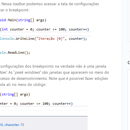
. Nessa
toolbar
podemos acessar a tela de configurações
tar o breakpoint:
C
configurações dos breakpoints na verdade não é uma janela
dow
“. As “
peek windows
” são janelas que aparecem no meio do
cesso de desenvolvimento. Note que é possível fazer edições
ida ali no meio do código: