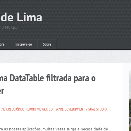
 de Lima
AND MORE…
ore
Inscreva-se
Sobre
 DataTable filtrada para o
er
.NET
,
RELATÓRIOS
,
REPORT VIEWER
,
SOFTWARE DEVELOPMENT
,
VISUAL STUDIO
,
 as nossas aplicações, muitas vezes surge a necessidade de