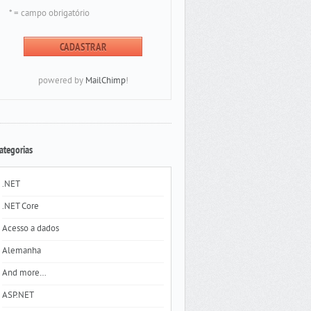
* = campo obrigatório
powered by
MailChimp
!
ategorias
.NET
.NET Core
Acesso a dados
Alemanha
And more…
ASP.NET