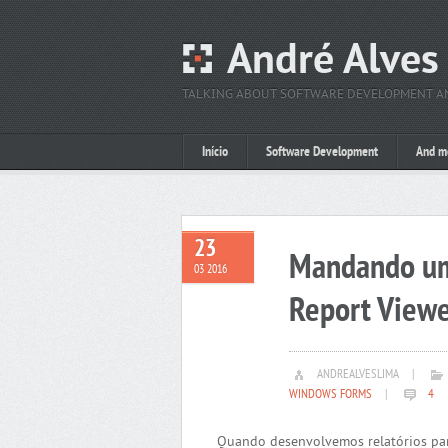
André Alves
TALKING ABOUT SOFTWARE DEVELOPMENT 
Início
Software Development
And m
23
Mandando uma
03 2016
Report View
ANDREALVESLIMA
|
WINDOWS FORMS
|
4
Quando desenvolvemos relatórios para