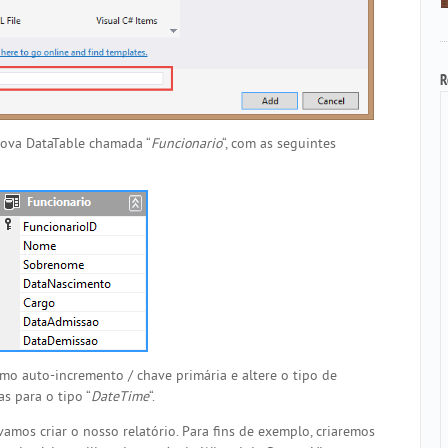
R
nova DataTable chamada “
Funcionario
“, com as seguintes
omo auto-incremento / chave primária e altere o tipo de
s para o tipo “
DateTime
“.
amos criar o nosso relatório. Para fins de exemplo, criaremos