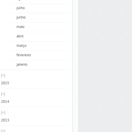
julho
junho
maio
abril
março
fevereiro
janeiro
2015
2014
2013