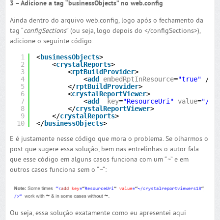
3 – Adicione a tag “businessObjects” no web.config
Ainda dentro do arquivo web.config, logo após o fechamento da
tag “
configSections
” (ou seja, logo depois do </configSections>),
adicione o seguinte código:
1
<
businessObjects
>
2
<
crystalReports
>
3
<
rptBuildProvider
>
4
<
add
embedRptInResource
=
"true"
/>
5
</
rptBuildProvider
>
6
<
crystalReportViewer
>
7
<
add
key
=
"ResourceUri"
value
=
"/cr
8
</
crystalReportViewer
>
9
</
crystalReports
>
10
</
businessObjects
>
E é justamente nesse código que mora o problema. Se olharmos o
post que sugere essa solução, bem nas entrelinhas o autor fala
que esse código em alguns casos funciona com um “
~
” e em
outros casos funciona sem o “
~
“:
Ou seja, essa solução exatamente como eu apresentei aqui