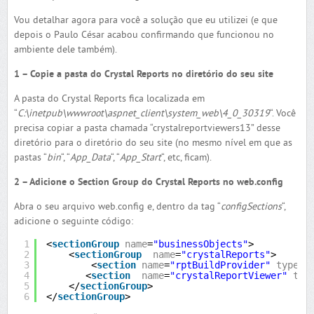
Vou detalhar agora para você a solução que eu utilizei (e que
depois o Paulo César acabou confirmando que funcionou no
ambiente dele também).
1 – Copie a pasta do Crystal Reports no diretório do seu site
A pasta do Crystal Reports fica localizada em
“
C:\inetpub\wwwroot\aspnet_client\system_web\4_0_30319
“. Você
precisa copiar a pasta chamada “crystalreportviewers13” desse
diretório para o diretório do seu site (no mesmo nível em que as
pastas “
bin
“, “
App_Data
“, “
App_Start
“, etc, ficam).
2 – Adicione o Section Group do Crystal Reports no web.config
Abra o seu arquivo web.config e, dentro da tag “
configSections
“,
adicione o seguinte código:
1
<
sectionGroup
name
=
"businessObjects"
>
2
<
sectionGroup
name
=
"crystalReports"
>
3
<
section
name
=
"rptBuildProvider"
type
=
"
4
<
section
name
=
"crystalReportViewer"
typ
5
</
sectionGroup
>
6
</
sectionGroup
>