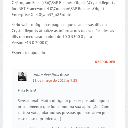
C:\Program Files (x86)\SAP BusinessObjects\Crystal Reports
for .NET Framework 4.0\Common\SAP BusinessObjects
Enterprise XI 4.0\win32_x86\dotnet
4-No web.config e nas paginas que usam essas dlls do
Crystal Reports atualize as informacoes das versões dessas
dlls (no meu caso mudou de 10.0.3300.0 para
Version=13.0.2000.0)
Espero ter ajudado…
RESPONDER
andrealveslima
disse:
16 de março de 2017 às 9:28
Fala Erich!
Sensacional! Muito obrigado por ter postado aqui o
procedimento que funcionou na sua aplicação.. Com
certeza vai ajudar outras pessoas que passarem por
esse mesmo problema.. :)